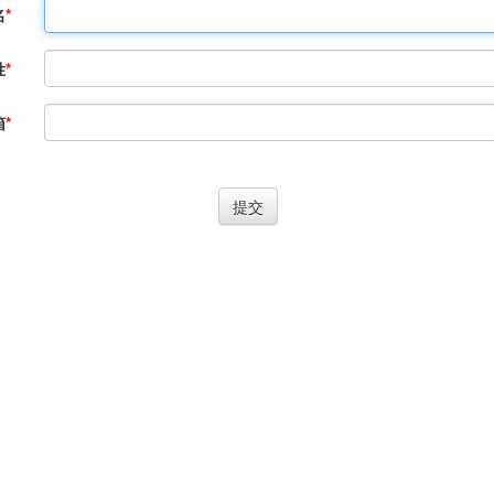
名
姓
箱